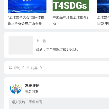
4
“全球媒体大会”国际传播
中国品牌形象全球推介行
全球媒
满
论坛筹备会在广西召开
动
坛暨 
介行动
上一篇
郎酒：年产玻瓶突破3.5亿只
0
0
评论
访客
发表评论
匿名网友