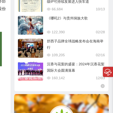
外部
级IP可持续发展进入快车道
股份
66,684
10/13
《哪吒2》与贵州侗族大歌
122,390
02/28
舒西子品牌全球战略发布会在海南举
行
109,205
02/16
沉香与花梨的盛宴：2024年沉香花梨
国际大会圆满落幕
160,142
12/03