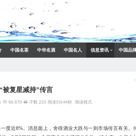
介
中国名茶
中华名酒
中国名人
信息资讯
中国品
“被复星减持”传言
论
66,870
字数 223
阅读0分44秒
阅读模式
幅一度近8%。消息面上，舍得酒业大跌与一则市场传言有关。