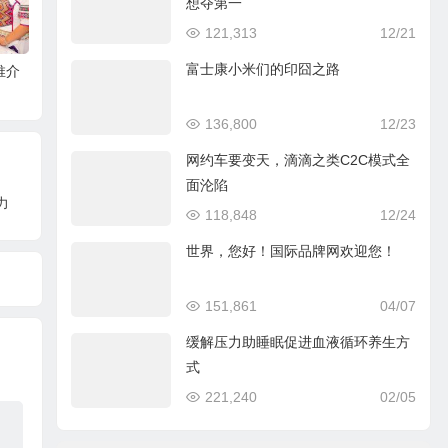
敢称“比白酒好喝”，“新物
想夺第一
以华商大会为续，茅台再
种”酃酒有何来头？
121,313
12/21
赴泰国落实亚太市场布
富士康小米们的印囧之路
推介
局，深入贯彻国际化战略
136,800
12/23
网约车要变天，滴滴之类C2C模式全
面沦陷
力
118,848
12/24
世界，您好！国际品牌网欢迎您！
151,861
04/07
缓解压力助睡眠促进血液循环养生方
式
221,240
02/05