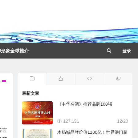
牌形象全球推介
登录
最新文章
《中华名酒》推荐品牌100强
127,151
12/20
传言
木杨城品牌价值1180亿！世界洪门超