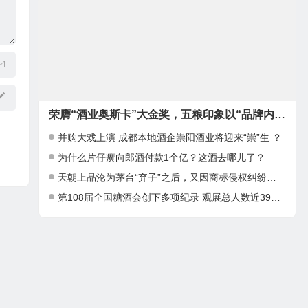
荣膺“酒业奥斯卡”大金奖，五粮印象以“品牌内生力”奠定“领军”基础
并购大戏上演 成都本地酒企崇阳酒业将迎来“崇”生 ？
为什么片仔癀向郎酒付款1个亿？这酒去哪儿了？
天朝上品沦为茅台“弃子”之后，又因商标侵权纠纷被告上法庭！
第108届全国糖酒会创下多项纪录 观展总人数近39万人次