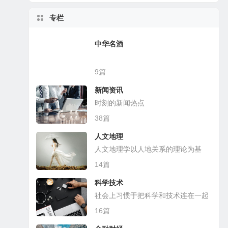
专栏
中华名酒
9篇
新闻资讯
时刻的新闻热点
38篇
人文地理
人文地理学以人地关系的理论为基
础，探讨各种人文现象的地理分布
14篇
科学技术
社会上习惯于把科学和技术连在一起
16篇