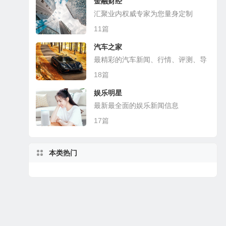
金融财经
汇聚业内权威专家为您量身定制
11篇
汽车之家
最精彩的汽车新闻、行情、评测、导
购
18篇
娱乐明星
最新最全面的娱乐新闻信息
17篇
本类热门