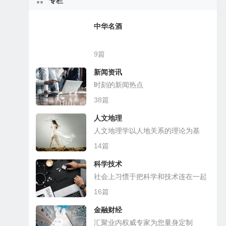
专栏
中华名酒
9篇
新闻资讯
时刻的新闻热点
38篇
人文地理
人文地理学以人地关系的理论为基
础，探讨各种人文现象的地理分布
14篇
科学技术
社会上习惯于把科学和技术连在一起
16篇
金融财经
汇聚业内权威专家为您量身定制