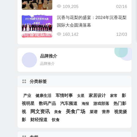
109,205
02/16
沉香与花梨的盛宴：2024年沉香花梨
国际大会圆满落幕
160,142
12/03
品牌推介
品牌推介
分类标签
军情时事
家居设计
产业
健康生活
影
女星
家常
汽车频道
热门影
视明星
数码产品
游戏部落
海报
网文资讯
美食广场
视
视觉摄
菜谱
营养
美食
影
财经报道
饮食