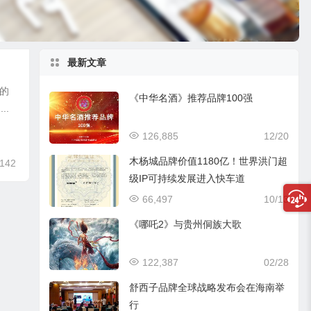
最新文章
的
《中华名酒》推荐品牌100强
..
126,885
12/20
木杨城品牌价值1180亿！世界洪门超
,142
级IP可持续发展进入快车道
66,497
10/13
《哪吒2》与贵州侗族大歌
122,387
02/28
舒西子品牌全球战略发布会在海南举
行