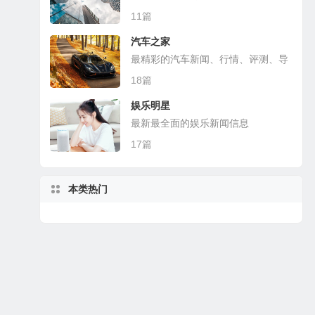
11篇
汽车之家
最精彩的汽车新闻、行情、评测、导
购
18篇
娱乐明星
最新最全面的娱乐新闻信息
17篇
本类热门