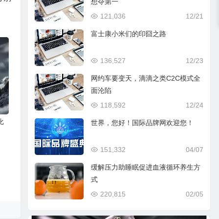
想夺第一
121,036
12/21
富士康小米们的印囧之路
136,527
12/23
网约车要变天，滴滴之类C2C模式全
面沦陷
118,592
12/24
比
世界，您好！国际品牌网欢迎您！
151,332
04/07
缓解压力助睡眠促进血液循环养生方
式
220,815
02/05