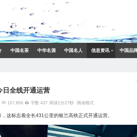
介
中国名茶
中华名酒
中国名人
信息资讯
中国品
今日全线开通运营
157,855
字数 437
阅读1分27秒
阅读模式
市，这标志着全长431公里的银兰高铁正式开通运营。