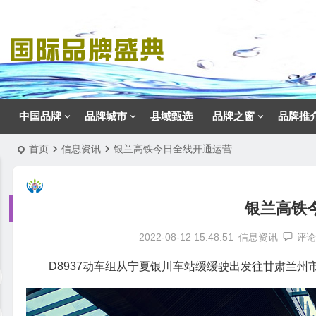
中国品牌
品牌城市
县域甄选
品牌之窗
品牌推
首页
信息资讯
银兰高铁今日全线开通运营
银兰高铁
2022-08-12 15:48:51
信息资讯
评论
D8937动车组从宁夏银川车站缓缓驶出发往甘肃兰州