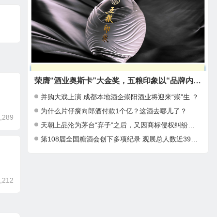
荣膺“酒业奥斯卡”大金奖，五粮印象以“品牌内生力”奠定“领军”基础
并购大戏上演 成都本地酒企崇阳酒业将迎来“崇”生 ？
为什么片仔癀向郎酒付款1个亿？这酒去哪儿了？
,289
天朝上品沦为茅台“弃子”之后，又因商标侵权纠纷被告上法庭！
第108届全国糖酒会创下多项纪录 观展总人数近39万人次
,212