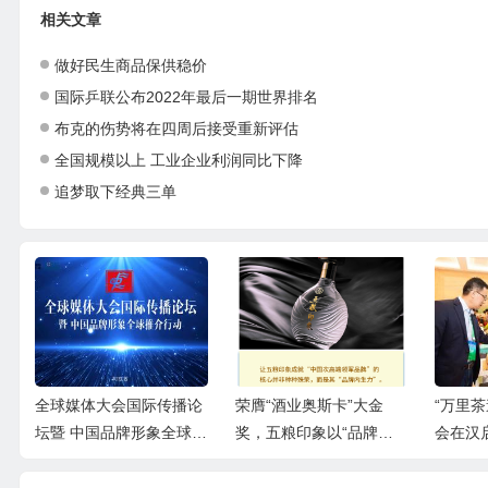
相关文章
做好民生商品保供稳价
国际乒联公布2022年最后一期世界排名
布克的伤势将在四周后接受重新评估
全国规模以上 工业企业利润同比下降
追梦取下经典三单
行
全球媒体大会国际传播论
荣膺“酒业奥斯卡”大金
“万里
坛暨 中国品牌形象全球推
奖，五粮印象以“品牌内
会在汉
介行动
生力”奠定“领军”基础