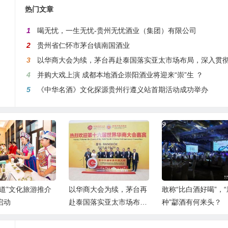
热门文章
1
喝无忧，一生无忧-贵州无忧酒业（集团）有限公司
2
贵州省仁怀市茅台镇南国酒业
3
以华商大会为续，茅台再赴泰国落实亚太市场布局，深入贯彻国际化战
4
并购大戏上演 成都本地酒企崇阳酒业将迎来“崇”生 ？
5
《中华名酒》文化探源贵州行遵义站首期活动成功举办
茶道”文化旅游推介
以华商大会为续，茅台再
敢称“比白酒好喝”，
启动
赴泰国落实亚太市场布
种”酃酒有何来头？
局，深入贯彻国际化战略