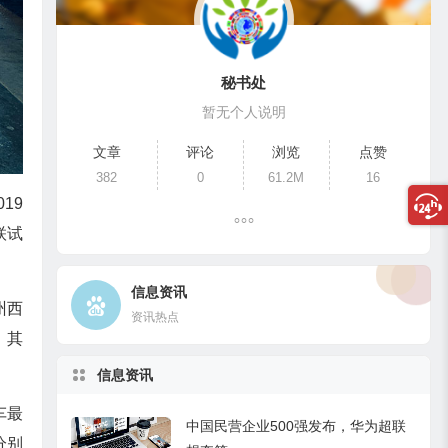
秘书处
暂无个人说明
文章
评论
浏览
点赞
382
0
61.2M
16
19
联试
信息资讯
州西
资讯热点
，其
信息资讯
车最
中国民营企业500强发布，华为超联
分别