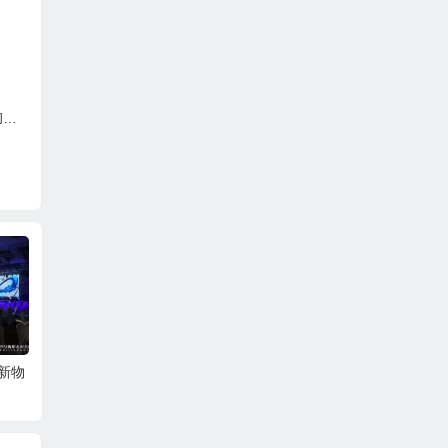
略
白酒“堰塞湖”
“新物
木杨城品牌价值1180亿！
沉香
世界洪门超级IP可持续发
年
展进入快车道
落