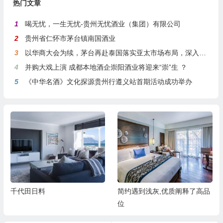
热门文章
1
喝无忧，一生无忧-贵州无忧酒业（集团）有限公司
2
贵州省仁怀市茅台镇南国酒业
3
以华商大会为续，茅台再赴泰国落实亚太市场布局，深入贯彻国际化战略
4
并购大戏上演 成都本地酒企崇阳酒业将迎来“崇”生 ？
5
《中华名酒》文化探源贵州行遵义站首期活动成功举办
千代田日料
简约遇到浅灰,优质阐释了高品
位