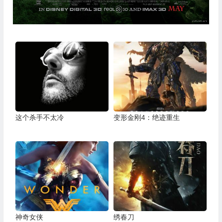
这个杀手不太冷
变形金刚4：绝迹重生
神奇女侠
绣春刀