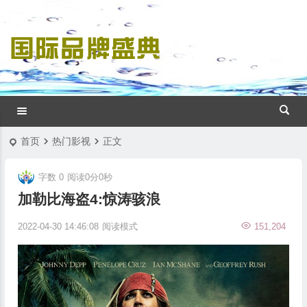
首页
热门影视
正文
字数 0
阅读0分0秒
加勒比海盗4:惊涛骇浪
2022-04-30 14:46:08
阅读模式
151,204