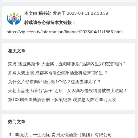
本文由
秘书处
发表于 2023-04-11 22:33:39
转载请务必保留本文链接：
https://vip.ccen.tv/information/finance/2023/04/11/1866.html
相关文章
荣膺“酒业奥斯卡”大金奖，五粮印象以“品牌内生力”奠定“领军”基础
并购大戏上演 成都本地酒企崇阳酒业将迎来“崇”生 ？
为什么片仔癀向郎酒付款1个亿？这酒去哪儿了？
天朝上品沦为茅台“弃子”之后，又因商标侵权纠纷被告上法庭！
第108届全国糖酒会创下多项纪录 观展总人数近39万人次
热门文章
1
喝无忧，一生无忧-贵州无忧酒业（集团）有限公司