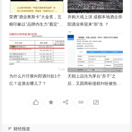
荣膺“酒业奥斯卡”大金奖，五
并购大戏上演 成都本地酒企崇
粮印象以“品牌内生力”奠定“领
阳酒业将迎来“崇”生 ？
军”基础
为什么片仔癀向郎酒付款1个
天朝上品沦为茅台“弃子”之
亿？这酒去哪儿了？
后，又因商标侵权纠纷被告上
法庭！
财经报道