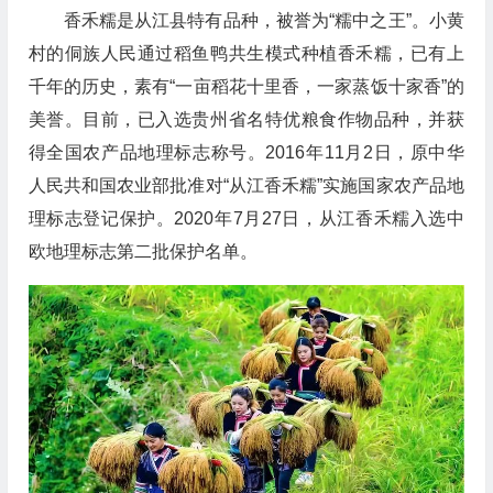
香禾糯是从
江县特有品种，
被誉为“糯中之王”。小黄
村的侗族人民通过稻鱼鸭共生模式种植香禾糯，已有上
千年的历史
，
素
有“一亩稻花十里香，一家蒸饭十家香”的
美誉。
目前，
已入选贵州省名特优粮食作物品种，并获
得全国农产品地理标志称号。2016年11月2日，原中华
人民共和国农业部批准对“从江香禾糯”实施国家农产品地
理标志登记保护。2020年7月27日，从江香禾糯入选中
欧地理标志第二批保护名单。