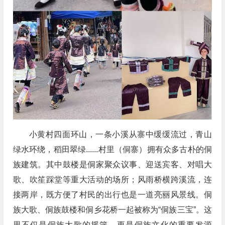
小黄村
四面环山，一条小溪从寨中缓缓流过，青山
绿水环绕，稻田翠绿
......
村里（
侗寨
）
拥有众多古朴的侗
族建筑
。
其中
鼓楼是侗家聚众议事、迎送宾客、对唱大
歌
、
吹笙踩堂等重大活动的场所；风雨桥横跨溪流，连
接两岸，既方便了村民的出行
也是
一道亮丽风景线。
侗
族大歌、侗族鼓楼和侗乡花桥一起被称为“侗族三宝”。
这
里不仅是侗族大歌的摇
篮，更
是侗族文化的
重要发源