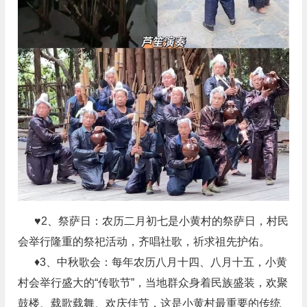
♥2、
祭萨日：农历二月初七是小黄村的祭萨日，村民
会举行隆重的祭祀活动，齐唱社歌，祈求祖先护佑。
♦3、
中秋歌会：每年农历
八月十四、
八月十五，小黄
村会举行盛大的
“
传歌节
”
，
当地群众身着民族盛装，欢聚
鼓楼、载歌载舞、欢庆佳节，
这是小黄村最重要的传统