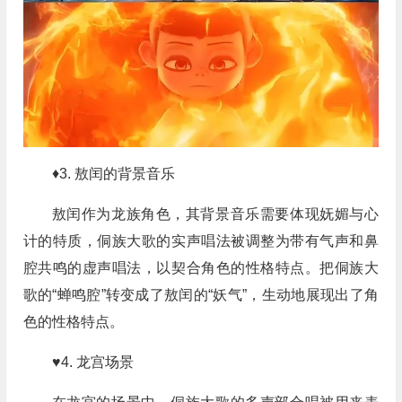
♦3. 敖闰的背景音乐
敖闰作为龙族角色，其背景音乐需要体现妩媚与心
计的特质，侗族大歌的实声唱法被调整为带有气声和鼻
腔共鸣的虚声唱法，以契合角色的性格特点。
把侗
族大
歌的“蝉鸣腔”转变成了敖闰的“妖气”，生动地展现出了角
色的性格特点。
♥4. 龙宫场景