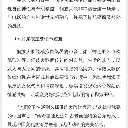
在龙宫的场景中，侗族大歌的多声部合唱被用来表
现自然神性与奇幻氛围。侗族大歌非常适合这一场景，
与电影的东方神话世界相融合
，
展示了恢弘磅礴又神秘
的感觉。
♦5.
片尾或重要情节过渡
侗族大歌
能模拟自然界的声音，如《蝉之歌》《松
鼠歌》等
。
侗族大歌所传达的对自然、生活的热爱，以
及人与人之间的情感，具有很强的感染力
。
侗族大歌的
旋律出现在片尾或其他重要情节过渡中，为影片增添了
浓厚的文化气息和情感深度，
容易引发观众内心深处的
情感共鸣，让观众更好地沉浸在电影的情节和氛围中。
导演饺子在谈到选择侗族大歌时表示：“这就是我要
的中国声音。”他希望通过这种古老而独特的音乐形式，
展现中国文化的深厚底蕴与现代动画的完美结合。