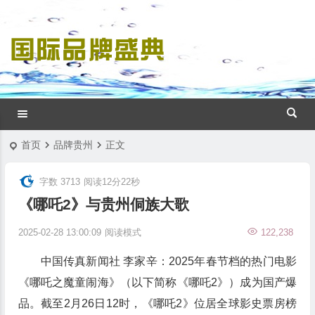
首页
品牌贵州
正文
字数 3713
阅读12分22秒
《哪吒2》与贵州侗族大歌
2025-02-28 13:00:09
阅读模式
122,238
中国传真新闻社 李家辛：
2025年春节档的热门电影
《哪吒之魔童闹海》（以下简称《哪吒2》）
成为国产爆
品。截至2月26日12时，《哪吒2》位居全球影史票房榜