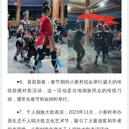
♥6、喜迎新春：春节期间
小黄村
也会
举行
盛大的
传
统鼓楼对歌活动，这一活动是当地侗族民众的传统习
俗，通常在春节和农闲时举行。
♦7、
千人侗族大歌表演
：
2023年11月，小黄村举办
原生态千人唱大歌文化艺术节，吸引了大量游客和学者