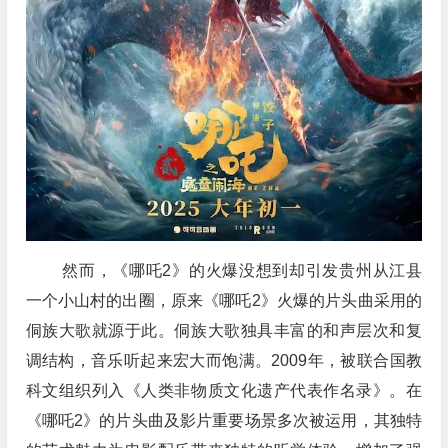
然而，《哪吒2》的火爆没想到却引发贵州从江县
一个小山村的出圈，原来《哪吒2》火爆的片头曲采用的
侗族大歌就源于此。
侗族大歌
独具
丰富的和声层次和复
调结构，音乐听起来宏大而饱满
。
2009年，被联合国教
科文组织列入《人类非物质文化遗产代表作名录》
。
在
《哪吒2》的片头曲及影片重要场景多次被运用，
其独特