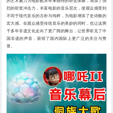
的艺术魅力为电影配乐带来独特的听觉体验，
增加了
强
烈的听觉冲击力，丰富电影的音乐层次，使观众感受到
不同于现代音乐的古朴与纯粹
，
为电影增添了史诗般的
宏大感。
在
观众感受传统音乐的美妙
的同时，也让这两
千多年非遗文化走向了更广阔的舞台，
让世界听见了中
国非遗的声音
，
获得了国内国际上更广泛的关注与赞
誉。