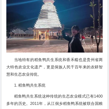
当地
特有
的稻鱼鸭共生系统和香禾糯
也
是贵州省两
大特色农业文化遗产
，
更是
侗族人民千百年来的农耕智
慧和生态农业传统。
1. 稻鱼鸭共生系统
稻鱼鸭共生系统
这
种传统的生态农业模式已有1400
多年的历史。2011年，从江侗乡稻鱼鸭系统被联合国粮