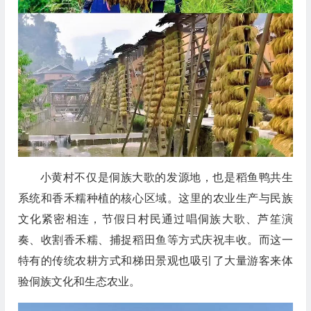
小黄村不仅是侗族大歌的发源地，也是稻鱼鸭共生
系统和香禾糯种植的核心区域。这里的农业生产与民族
文化紧密相连
，
节假日
村民通过唱侗族大歌、
芦笙演
奏、
收割香禾糯、捕捉稻田鱼等方式庆祝丰收。
而这一
特有的
传统农耕方式
和
梯田景观
也
吸引了大量游客
来
体
验侗族文化和生态农业
。