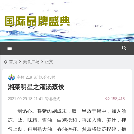
首页
美食广场
正文
字数 219
阅读0分43秒
湘菜明星之灌汤蒸饺
2021-09-29 18:21:41
阅读模式
158,418
制馅心。将猪肉剁成末，取一半放于锅中，加入汤
冻、盐、味精、酱油、白糖搅和，再加入葱、姜汁，拌
匀上劲，再用熟大油、香油拌好。然后将汤冻捏碎，掺