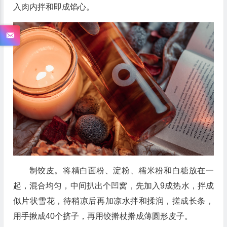
入肉内拌和即成馅心。
制饺皮。将精白面粉、淀粉、糯米粉和白糖放在一
起，混合均匀，中间扒出个凹窝，先加入9成热水，拌成
似片状雪花，待稍凉后再加凉水拌和揉润，搓成长条，
用手揪成40个挤子，再用饺擀杖擀成薄圆形皮子。