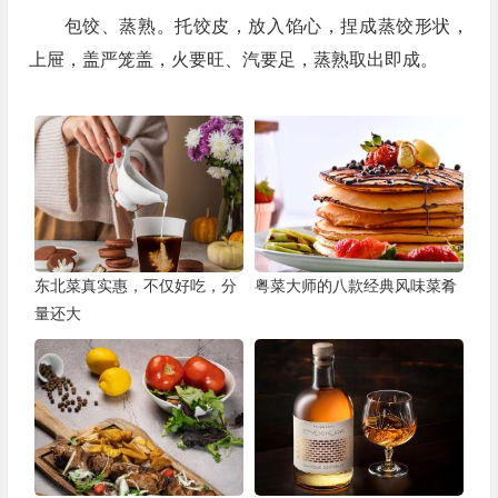
包饺、蒸熟。托饺皮，放入馅心，捏成蒸饺形状，
上屉，盖严笼盖，火要旺、汽要足，蒸熟取出即成。
东北菜真实惠，不仅好吃，分
粤菜大师的八款经典风味菜肴
量还大