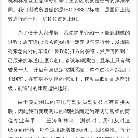
机构标准甚至品牌标准等，主要区别就是桩桶的摆法不
同。我们测试所遵循的是ISO 3888-2标准，是国际上比
较通行的一种，桩桶位置见上图。
为了便于大家理解，我先简单介绍一下麋鹿测试的
过程：原车道(上图A道)保持一定速度匀速行驶，发现障
碍紧急向对向车道(上图B道)打方向躲避，然后再回到自
己原来的车道(上图C道)；参试车辆满油，且车上只有驾
驶员一人，开启车身稳定控制系统，整个过程不踩油门
和刹车，在车身不失控的情况下，速度由低到高逐渐升
级，能通过的速度越快越好。
由于麋鹿测试的表现与驾驶员驾驶技术有直接关
联，因此我们麋鹿测试的驾驶员固定为评测导购组的两
位专业车手——王涛和林琦。测试时，我们从时速
65km/h开始，每个速度级增加5km/h，以此类推。每个