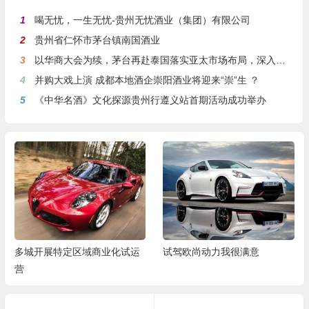
1
喝无忧，一生无忧-贵州无忧酒业（集团）有限公司
2
贵州省仁怀市茅台镇南国酒业
3
以华商大会为续，茅台再赴泰国落实亚太市场布局，深入贯彻国际化战略
4
并购大戏上演 成都本地酒企崇阳酒业将迎来“崇”生 ？
5
《中华名酒》文化探源贵州行遵义站首期活动成功举办
多城开展特定区域商业化试运
试驾欧尚动力我很满意
营