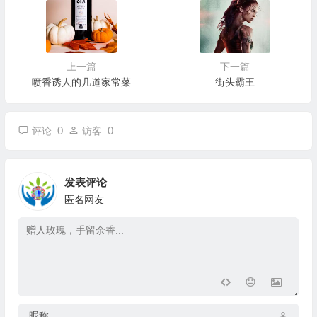
上一篇
下一篇
喷香诱人的几道家常菜
街头霸王
0
0
评论
访客
发表评论
匿名网友
昵称